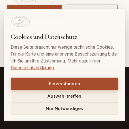
Nachricht schreiben
02623 / 928 41 88
→ Zu meinen Arbeiten in der Galerie
Cookies und Datenschutz
Diese Seite braucht nur wenige technische Cookies.
Für die Karte und eine anonyme Besuchszählung bitte
ich Sie um Ihre Zustimmung. Mehr dazu in der
Datenschutzerklärung
.
Einverstanden
KunstWerkstatt Sonja Fuchs-Kamber
Auswahl treffen
Atelier und Galerie
Nur Notwendiges
Rheinstraße 96, VIP-CityCenter, Eingang E1
56235 Ransbach-Baumbach